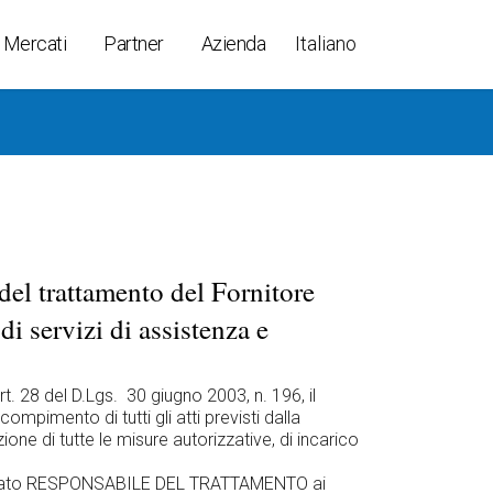
Mercati
Partner
Azienda
Italiano
inali
ori
 Controllers
ositivi XAtlas
del trattamento del Fornitore
less Cable
dio chiavi K-Per
di servizi di assistenza e
 BOX
rt. 28 del D.Lgs. 30 giugno 2003, n. 196, il
mento di tutti gli atti previsti dalla
ione di tutte le misure autorizzative, di incarico
esignato RESPONSABILE DEL TRATTAMENTO ai