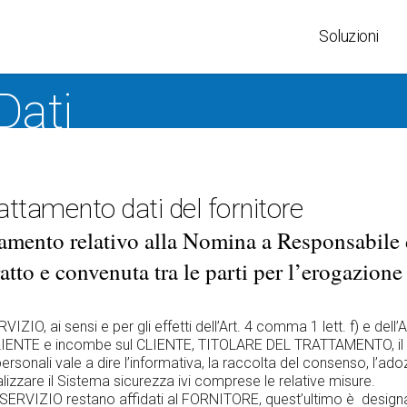
Soluzioni
Dati
Controllo Accessi
People Smart
Term
Rilevazione
Credenziali virtuali
Lett
Presenze
Linea IoT
Door
attamento dati del fornitore
Gestione Visitatori
CLOKI
Disp
Safety
tamento relativo alla Nomina a Responsabile 
Gestione del
Wire
Localizzazione
Personale
Arma
Indoor
atto e convenuta tra le parti per l’erogazione 
Servizio Cloud
SEC
Operatori in
Entry365
postazione
Software PSIM
ZIO, ai sensi e per gli effetti dell’Art. 4 comma 1 lett. f) e dell’A
XAtlas Security
Hands Free & Mobile
NTE e incombe sul CLIENTE, TITOLARE DEL TRATTAMENTO, il compi
Wireless Lock
rsonali vale a dire l’informativa, la raccolta del consenso, l’adoz
Sistemi di
lizzare il Sistema sicurezza ivi comprese le relative misure.
Videosorveglianza
 il SERVIZIO restano affidati al FORNITORE, quest’ultimo è d