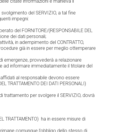
lle citate informazioni e manleva il
o svolgimento del SERVIZIO, a tal fine
enti impegni:
O l’operato del FORNITORE/(RESPONSABILE DEL
ne dei dati personali;
ttività, in adempimento del CONTRATTO,
e procedure già in essere per meglio ottemperare
i emergenze, provvederà a relazionare
 e ad informare immediatamente il titolare del
 affidati al responsabile devono essere
ILE DEL TRATTAMENTO DEI DATI PERSONALI)
trattamento per svolgere il SERVIZIO, dovrà
EL TRATTAMENTO) ha in essere misure di
rimane comunque l’obbligo dello stesso di