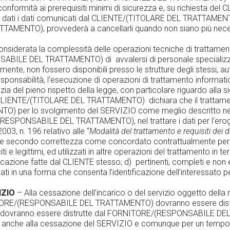
in conformità ai prerequisiti minimi di sicurezza e, su richiesta
ca dati i dati comunicati dal CLIENTE/(TITOLARE DEL TRATTAMENT
ENTO), provvederà a cancellarli quando non siano più necessar
erata la complessità delle operazioni tecniche di trattamento 
ABILE DEL TRATTAMENTO) di avvalersi di personale specializza
ente, non fossero disponibili presso le strutture degli stessi
ponsabilità, l’esecuzione di operazioni di trattamento informati
ia del pieno rispetto della legge, con particolare riguardo alla s
 CLIENTE/(TITOLARE DEL TRATTAMENTO) dichiara che il trattamen
 per lo svolgimento del SERVIZIO come meglio descritto n
ESPONSABILE DEL TRATTAMENTO), nel trattare i dati per l’eroga
003, n. 196 relativo alle “
Modalità del trattamento e requisiti dei d
o e secondo correttezza come concordato contrattualmente per il S
 e legittimi, ed utilizzati in altre operazioni del trattamento in ter
azione fatte dal CLIENTE stesso; d) pertinenti, completi e non ecc
vati in una forma che consenta l’identificazione dell’interessat
IZIO
– Alla cessazione dell’incarico o del servizio oggetto dell
E/(RESPONSABILE DEL TRATTAMENTO) dovranno essere distrutti. E
ire, dovranno essere distrutte dal FORNITORE/(RESPONSABILE D
rsi anche alla cessazione del SERVIZIO e comunque per un tempo