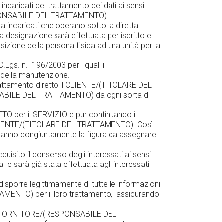
 incaricati del trattamento dei dati ai sensi
(RESPONSABILE DEL TRATTAMENTO).
ncaricati che operano sotto la diretta
designazione sarà effettuata per iscritto e
zione della persona fisica ad una unità per la
l D.Lgs. n. 196/2003 per i quali il
della manutenzione.
rattamento diretto il CLIENTE/(TITOLARE DEL
NSABILE DEL TRATTAMENTO) da ogni sorta di
 per il SERVIZIO e pur continuando il
 CLIENTE/(TITOLARE DEL TRATTAMENTO). Così
iranno congiuntamente la figura da assegnare
isito il consenso degli interessati ai sensi
a e sarà già stata effettuata agli interessati
rre legittimamente di tutte le informazioni
TTAMENTO) per il loro trattamento, assicurando
.
 al FORNITORE/(RESPONSABILE DEL