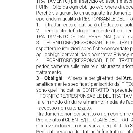
TRATTAMENTO) per il servizio ed assume espres
FORNITORE da ogni obbligo e/o onere di accerta
Perché sia garantito un adeguato trattamento de
operando in qualità di RESPONSABILE DEL TR
1. il trattamento di dati sarà effettuato ai soli
2. per quanto definito nel presente atto e 
TRATTAMENTO DEI DATI PERSONALI) sarà svolto i
3. il FORNITORE/(RESPONSABILE DEL TRATTAME
rispetterà le istruzioni specifiche concordate 
agli obblighi derivanti dalla normativa Privacy
4. il FORNITORE/(RESPONSABILE DEL TRATTAME
periodicamente sulle misure di sicurezza adotta
trattamento.
3 – Obblighi
– Ai sensi e per gli effetti dell
’
Art.
analiticamente specificati per iscritto dal
sono quelli indicati nel CONTRATTO, in precede
Il FORNITORE/(RESPONSABILE DEL TRATTAMENTO 
fare in modo di ridurre al minimo, mediante l’ad
· accesso non autorizzato;
· trattamento non consentito o non conforme all
Prende atto il CLIENTE/(TITOLARE DEL TRATT
sicurezza idonee in osservanza degli Artt. da 3
Per i dati personali trattati nell’infrastrut