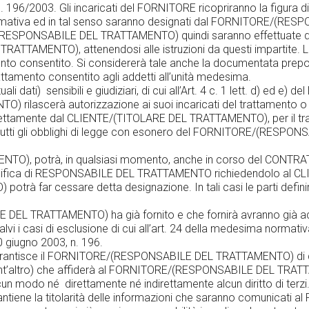
. n. 196/2003. Gli incaricati del FORNITORE ricopriranno la figura di
Lettura Targhe
ata normativa ed in tal senso saranno designati dal FORNITORE/
Sistema Anti-
(RESPONSABILE DEL TRATTAMENTO) quindi saranno effettuate da i
incendio
TAMENTO), attenendosi alle istruzioni da questi impartite. La 
Sistema anti-
nto consentito. Si considererà tale anche la documentata preposi
intrusione
trattamento consentito agli addetti all’unità medesima.
Data Collection
 dati) sensibili e giudiziari, di cui all’Art. 4 c. 1 lett. d) ed e) de
lascerà autorizzazione ai suoi incaricati del trattamento o 
 direttamente dal CLIENTE/(TITOLARE DEL TRATTAMENTO), per il t
utti gli obblighi di legge con esonero del FORNITORE/(RESPO
, potrà, in qualsiasi momento, anche in corso del CONTRATTO
 qualifica di RESPONSABILE DEL TRATTAMENTO richiedendolo al
trà far cessare detta designazione. In tali casi le parti defin
E DEL TRATTAMENTO) ha già fornito e che fornirà avranno già acqu
alvi i casi di esclusione di cui all’art. 24 della medesima normativ
 30 giugno 2003, n. 196.
ntisce il FORNITORE/(RESPONSABILE DEL TRATTAMENTO) di dispo
 e quant’altro) che affiderà al FORNITORE/(RESPONSABILE DEL TRA
lcun modo né direttamente né indirettamente alcun diritto di terzi
iene la titolarità delle informazioni che saranno comunicati