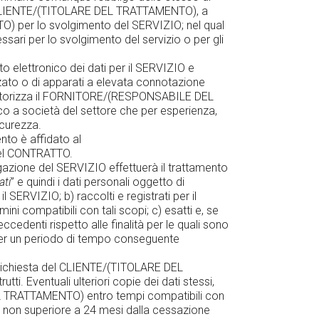
 del CLIENTE/(TITOLARE DEL TRATTAMENTO), a
O) per lo svolgimento del SERVIZIO; nel qual
i per lo svolgimento del servizio o per gli
elettronico dei dati per il SERVIZIO e
to o di apparati a elevata connotazione
, autorizza il FORNITORE/(RESPONSABILE DEL
co a società del settore che per esperienza,
icurezza.
to è affidato al
el CONTRATTO.
zione del SERVIZIO effettuerà il trattamento
ati
” e quindi i dati personali oggetto di
ERVIZIO; b) raccolti e registrati per il
mini compatibili con tali scopi; c) esatti e, se
edenti rispetto alle finalità per le quali sono
o per un periodo di tempo conseguente
a richiesta del CLIENTE/(TITOLARE DEL
ventuali ulteriori copie dei dati stessi,
EL TRATTAMENTO) entro tempi compatibili con
 non superiore a 24 mesi dalla cessazione