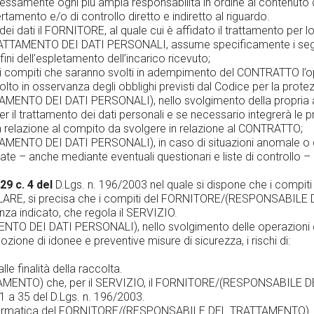
samente ogni più ampia responsabilità in ordine al contenuto de
mento e/o di controllo diretto e indiretto al riguardo.
i dati il FORNITORE, al quale cui è affidato il trattamento per l
ATTAMENTO DEI DATI PERSONALI, assume specificamente i segu
 fini dell’espletamento dell’incarico ricevuto;
per i compiti che saranno svolti in adempimento del CONTRATT
n osservanza degli obblighi previsti dal Codice per la protezio
NTO DEI DATI PERSONALI), nello svolgimento della propria a
per il trattamento dei dati personali e se necessario integrerà l
 in relazione al compito da svolgere in relazione al CONTRATTO;
NTO DEI DATI PERSONALI), in caso di situazioni anomale o d
te – anche mediante eventuali questionari e liste di controllo –
 29 c. 4 del
D.Lgs. n. 196/2003 nel quale si dispone che i compiti
 TITOLARE, si precisa che i compiti del FORNITORE/(RESPONSAB
nza indicato, che regola il SERVIZIO.
DEI DATI PERSONALI), nello svolgimento delle operazioni di 
ozione di idonee e preventive misure di sicurezza, i rischi di:
e finalità della raccolta.
AMENTO) che, per il SERVIZIO, il FORNITORE/(RESPONSABILE D
1 a 35 del D.Lgs. n. 196/2003.
tura informatica del FORNITORE/(RESPONSABILE DEL TRATTAMENTO) 