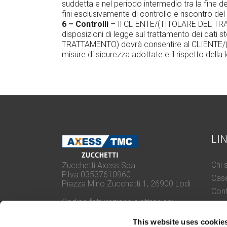
suddetta e nel periodo intermedio tra la fin
fini esclusivamente di controllo e riscontro del
6 – Controlli
– Il CLIENTE/(TITOLARE DEL TRATTA
disposizioni di legge sul trattamento dei dati
TRATTAMENTO) dovrà consentire al CLIENTE/(T
misure di sicurezza adottate e il rispetto della 
LI
Chi 
Zucchetti Axess Spa
P.Iva 03537610960
Case
Piazza Mino Zucchetti 1, 26900 Lodi
Cont
Codice fatturazione elettronica:
Cert
SUBM70N
Proc
This website uses cookie