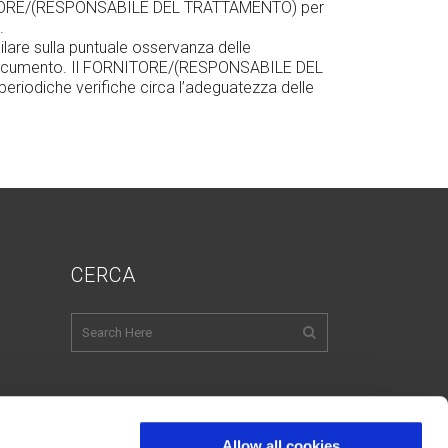
FORNITORE/(RESPONSABILE DEL TRATTAMENTO) per
.
lare sulla puntuale osservanza delle
sente documento. Il FORNITORE/(RESPONSABILE DEL
iodiche verifiche circa l’adeguatezza delle
CERCA
Inglese
Italiano
Francese
Spagnolo
Allow all cookies