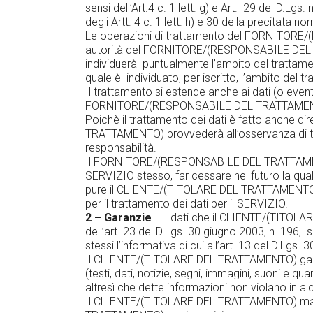
sensi dell’Art.4 c. 1 lett. g) e Art. 29 del D.Lgs
degli Artt. 4 c. 1 lett. h) e 30 della precit
Le operazioni di trattamento del FORNITORE/
autorità del FORNITORE/(RESPONSABILE DEL TRAT
individuerà puntualmente l’ambito del trattame
quale è individuato, per iscritto, l’ambito del 
Il trattamento si estende anche ai dati (o eventuali
FORNITORE/(RESPONSABILE DEL TRATTAMENTO) ri
Poichè il trattamento dei dati è fatto anche
TRATTAMENTO) provvederà all’osservanza di t
responsabilità.
Il FORNITORE/(RESPONSABILE DEL TRATTAMENTO)
SERVIZIO stesso, far cessare nel futuro la
pure il CLIENTE/(TITOLARE DEL TRATTAMENTO) po
per il trattamento dei dati per il SERVIZIO.
2 – Garanzie
– I dati che il CLIENTE/(TITOLAR
dell’art. 23 del D.Lgs. 30 giugno 2003, n. 196, s
stessi l’informativa di cui all’art. 13 del D.Lgs.
Il CLIENTE/(TITOLARE DEL TRATTAMENTO) gara
(testi, dati, notizie, segni, immagini, suoni
altresì che dette informazioni non violano in a
Il CLIENTE/(TITOLARE DEL TRATTAMENTO) mant