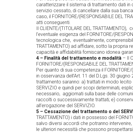
caratterizzare il sistema di trattamento dati 
servizio cessato, di cancellare dalla sua ban
caso, il FORNITORE/(RESPONSABILE DEL TRATTAM
atti conseguenti.
Il CLIENTE/(TITOLARE DEL TRATTAMENTO), consid
l’eventuale esigenza del FORNITORE/(RESPONS
tecnologica che, eventualmente, comprensibilm
TRATTAMENTO) ad affidare, sotto la propria res
capacità e affidabilità forniscano idonea garanz
4 – Finalità del trattamento e modalità
– Il
FORNITORE/(RESPONSABILE DEL TRATTAMENTO)
Per quanto di sua competenza il FORNITORE/(R
in osservanza dell’Art. 11 del D.Lgs. 30 giugno 2
trattamento saranno: a) trattati in modo lecit
SERVIZIO e quindi per scopi determinati, espliciti
necessario, aggiornati sulla base delle comunic
raccolti o successivamente trattati; e) conser
all’erogazione del SERVIZIO.
5 – Cessazione del trattamento o del SERV
TRATTAMENTO) i dati in possesso del FORNITOR
salvo diversi accordi che potranno interven
le ulteriori necessità che possono prospetta