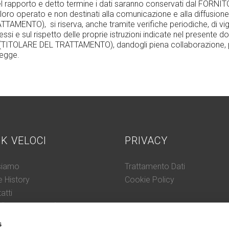
e del rapporto e detto termine i dati saranno conservati dal 
 loro operato e non destinati alla comunicazione e alla diffusione
MENTO), si riserva, anche tramite verifiche periodiche, di vigi
 stessi e sul rispetto delle proprie istruzioni indicate nel pre
ITOLARE DEL TRATTAMENTO), dandogli piena collaborazione, per
legge.
NK VELOCI
PRIVACY
siamo
Trattamento Dati
 History
Cookie Policy
atti
ificazioni e conformità
edura Whistleblowing
s