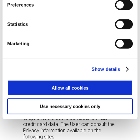
Preferences
an email to
dpo@zucchetti.it
.
Personal data collected
The services provided by the App, as well
Statistics
as its features and functions, do not
require any form of User registration.
However, we point out that the computer
Marketing
systems and software procedures used to
operate the App (such as Apple Store,
Google Play or App Gallery) acquire, during
their normal operation, some data in any
Show details
case referable to the User whose
transmission is implicit. in the use of
internet communication protocols,
Allow all cookies
smartphones and devices used. This
category of data includes, by way of
example but not limited to, the
Use necessary cookies only
geographical position, the identity of the
telephone, the User’s contacts, e-mails,
credit card data. The User can consult the
Privacy information available on the
following sites: