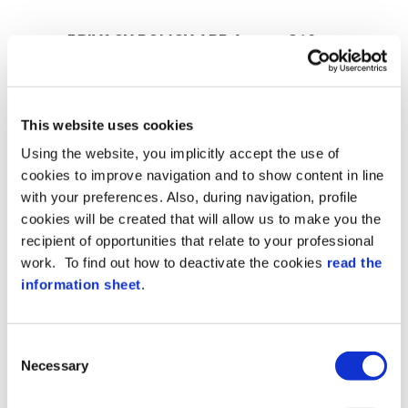
PRIVACY POLICY APP AccessC19
provided pursuant to art. 13 of the
European General Data Protection
Regulation 2016/679 (GDPR)
This website uses cookies
This Privacy Policy is provided exclusively
for “Zucchetti” AccessC19 applications but
Using the website, you implicitly accept the use of
not for any websites through which, for
cookies to improve navigation and to show content in line
example, the User might access or use the
with your preferences. Also, during navigation, profile
application.
cookies will be created that will allow us to make you the
recipient of opportunities that relate to your professional
Data Controller
The Data Controller pursuant to art. 4
work. To find out how to deactivate the cookies
read the
paragraph 7 of the GDPR is Zucchetti
information sheet
.
Axess S.p.A. with registered office in Lodi,
Via Solferino, 1, 26900 – e-mail
zprivacy.officer@zucchetti.com
Consent
Necessary
Responsible for data protection
Selection
The data protection officer is Dr. Mario
Brocca, whom you can contact by writing